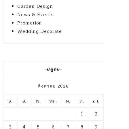
Garden Design
News & Events
Promotion
Wedding Decorate
ปฏิทิน
สิงหาคม 2026
จ.
อ.
พ.
พฤ.
ศ.
ส.
อา.
1
2
3
4
5
6
7
8
9