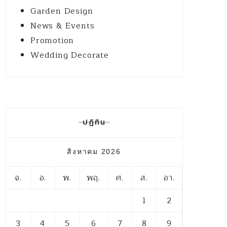
Garden Design
News & Events
Promotion
Wedding Decorate
ปฏิทิน
สิงหาคม 2026
จ.
อ.
พ.
พฤ.
ศ.
ส.
อา.
1
2
3
4
5
6
7
8
9