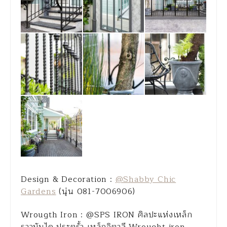
Design & Decoration :
@Shabby Chic
Gardens
(นุ่น 081-7006906)
Wrougth Iron : @SPS IRON ศิลปะแห่งเหล็ก
ราวบันได ประตูรั้ว เหล็กอิตาลี Wrought iron