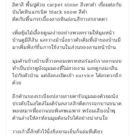
อิตาลี พื้นปูด้วย carpet stone สีเทาดำ เชื่อมต่อกับ
บันไดหินแกรนิต black snow สีดำ
ตัดกับพื้นกระเบื้องลายหินอ่อนสีขาวสะอาดตา
เพิ่มซุ้มไม้เลื้อยดูแลง่ายอย่างพวงครามให้มุมหน้า
บ้านดูมีสีสัน และวางม้านั่งยาวตัวเดิมที่เจ้าของบ้านมี
มาเพิ่มฟังก์ชั่นการใช้งานในส่วนของลานหน้าบ้าน
มุมด้านข้างบ้านที่วางคอมเพรทเซอร์แอร์เราออกแบบ
ทำเป็นประตูบังมุมมองที่ไม่สวยงาม และดูกลมกลืน
ไปกับตัวบ้าน แต่ยังคงเปิดเข้า survice ได้สะดวกอีก
ด้วย
อีกด้านของระเบียงปลายสายตารับมุมมองด้วยผนัง
ประดับในสไตล์โมเดิร์นคลาสสิกติดกระจกบานขนาด
พอเหมาะที่ออกแบบพิเศษเฉพาะ พร้อมเสียงน้ำพุ
ด้านล่างให้สะท้อนมุมต้อนรับได้อย่างน่าสนใจ
วางเก้าอี้สักตัวไว้นั่งชิลยามเย็นก็แจ่มทีเดียว